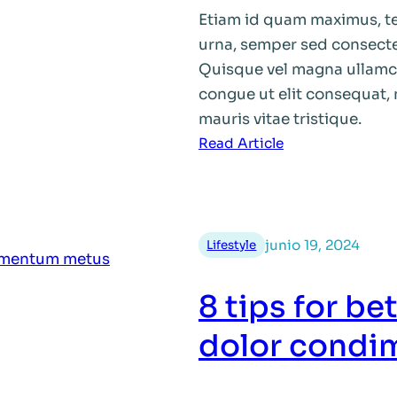
Etiam id quam maximus, te
urna, semper sed consectet
Quisque vel magna ullamcor
congue ut elit consequat, 
mauris vitae tristique.
:
Read Article
Best
way
to
habitant
junio 19, 2024
Lifestyle
morbi
tristique
8 tips for b
senectus
dolor condi