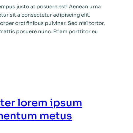
mpus justo at posuere est! Aenean urna
ur sit a consectetur adipiscing elit.
per orci finibus pulvinar. Sed nisl tortor,
mattis posuere nunc. Etiam porttitor eu
etter lorem ipsum
mentum metus