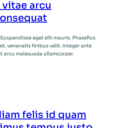
 vitae arcu
consequat
uspendisse eget elit mauris. Phasellus
i et, venenatis finibus velit. Integer ante
t arcu malesuada ullamcorper.
iam felis id quam
ximus tempus justo