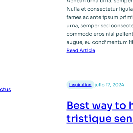
Aenean urna urna, semper 
Nulla et consectetur ligula
fames ac ante ipsum primi
urna, semper sed consecte
commodo eros nisl pellent
augue, eu condimentum lib
:
Read Article
New
era
of
donec
julio 17, 2024
Inspiration
sit
amet
Best way to 
sodales
ipsum
tristique se