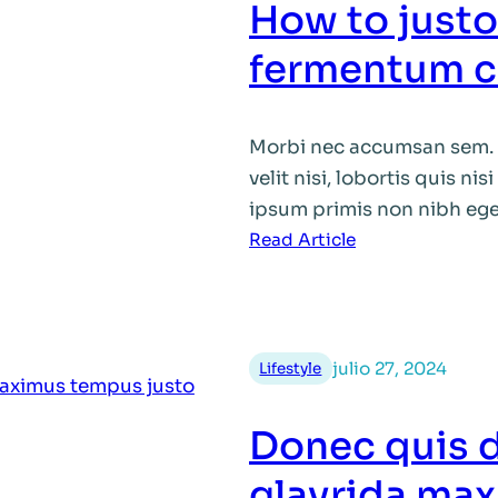
How to justo
fermentum 
Morbi nec accumsan sem. S
velit nisi, lobortis quis nis
ipsum primis non nibh ege
:
Read Article
How
to
justo
vitae
julio 27, 2024
Lifestyle
arcu
fermentum
Donec quis d
consequat
glavrida ma