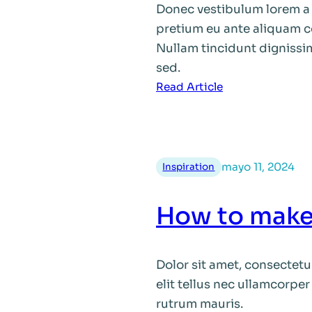
Donec vestibulum lorem a 
pretium eu ante aliquam c
Nullam tincidunt dignissi
sed.
:
Read Article
8
tips
for
better
mayo 11, 2024
Inspiration
lorem
ipsum
How to make 
dolor
condimentum
metus
Dolor sit amet, consectetur
elit tellus nec ullamcorper
rutrum mauris.