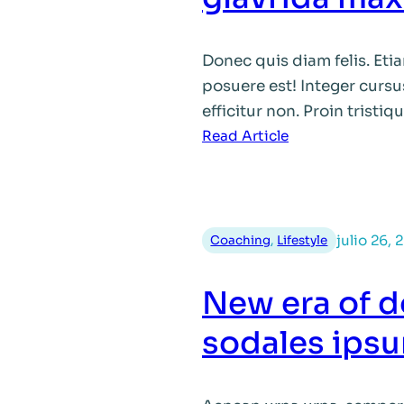
Donec quis diam felis. Et
posuere est! Integer cursu
efficitur non. Proin tristiq
:
Read Article
Donec
quis
diam
felis
julio 26, 
Coaching
, 
Lifestyle
id
quam
New era of d
glavrida
maximus
sodales ips
tempus
justo