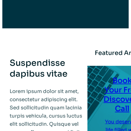
Featured Ar
Suspendisse
dapibus vitae
Boo
Your F
Lorem ipsum dolor sit amet,
Discov
consectetur adipiscing elit.
Call
Sed sollicitudin quam lacinia
turpis vehicula, cursus luctus
You deser
elit sollicitudin. Quisque vel
life filled 