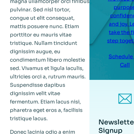
magna ullamcorper orci finibus
purpose
pulvinar. Sed nisl tortor,
confiden
congue ut elit consequat,
and joy. L
mattis posuere nunc. Etiam
take the f
porttitor eu mauris vitae
step toget
tristique. Nullam tincidunt
dignissim augue, eu
Schedule
condimentum libero molestie
Call
sed. Vivamus et ligula iaculis,
ultricies orci a, rutrum mauris.
Suspendisse dapibus
dignissim velit vitae
fermentum. Etiam lacus nisi,
pharetra eget eros a, facilisis
tristique lacus.
Newslette
Signup
Donec lacinia odio a enim